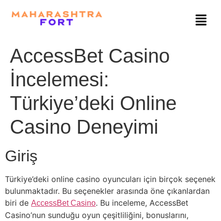
AccessBet Casino
İncelemesi:
Türkiye’deki Online
Casino Deneyimi
Giriş
Türkiye’deki online casino oyuncuları için birçok seçenek
bulunmaktadır. Bu seçenekler arasında öne çıkanlardan
biri de
. Bu inceleme, AccessBet
AccessBet Casino
Casino’nun sunduğu oyun çeşitliliğini, bonuslarını,