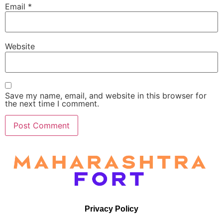
Email
*
Website
Save my name, email, and website in this browser for
the next time I comment.
Privacy Policy