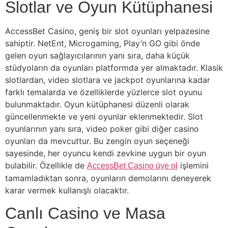
Slotlar ve Oyun Kütüphanesi
AccessBet Casino, geniş bir slot oyunları yelpazesine
sahiptir. NetEnt, Microgaming, Play’n GO gibi önde
gelen oyun sağlayıcılarının yanı sıra, daha küçük
stüdyoların da oyunları platformda yer almaktadır. Klasik
slotlardan, video slotlara ve jackpot oyunlarına kadar
farklı temalarda ve özelliklerde yüzlerce slot oyunu
bulunmaktadır. Oyun kütüphanesi düzenli olarak
güncellenmekte ve yeni oyunlar eklenmektedir. Slot
oyunlarının yanı sıra, video poker gibi diğer casino
oyunları da mevcuttur. Bu zengin oyun seçeneği
sayesinde, her oyuncu kendi zevkine uygun bir oyun
bulabilir. Özellikle de
işlemini
AccessBet Casino üye ol
tamamladıktan sonra, oyunların demolarını deneyerek
karar vermek kullanışlı olacaktır.
Canlı Casino ve Masa