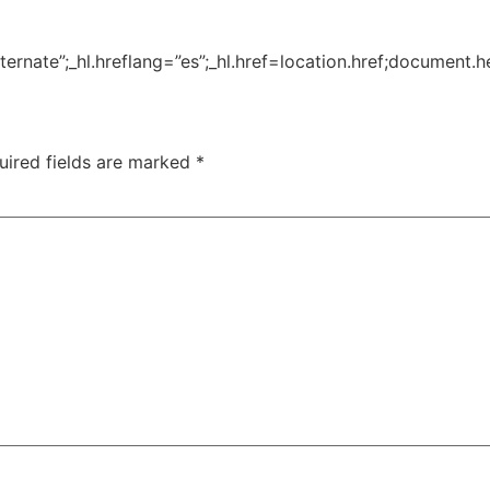
ternate”;_hl.hreflang=”es”;_hl.href=location.href;document.
uired fields are marked
*