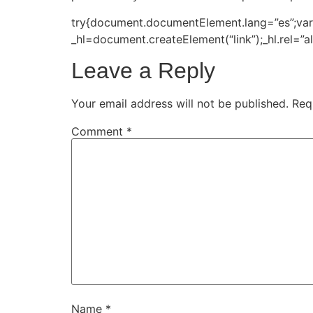
try{document.documentElement.lang=”es”;var
_hl=document.createElement(“link”);_hl.rel=”al
Leave a Reply
Your email address will not be published.
Req
Comment
*
Name
*