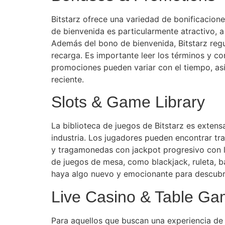
Bitstarz ofrece una variedad de bonificacion
de bienvenida es particularmente atractivo,
Además del bono de bienvenida, Bitstarz reg
recarga. Es importante leer los términos y co
promociones pueden variar con el tiempo, así
reciente.
Slots & Game Library
La biblioteca de juegos de Bitstarz es exten
industria. Los jugadores pueden encontrar t
y tragamonedas con jackpot progresivo con l
de juegos de mesa, como blackjack, ruleta, 
haya algo nuevo y emocionante para descubri
Live Casino & Table G
Para aquellos que buscan una experiencia de 