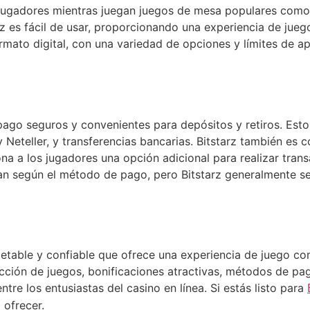
 jugadores mientras juegan juegos de mesa populares como b
az es fácil de usar, proporcionando una experiencia de jue
rmato digital, con una variedad de opciones y límites de a
ago seguros y convenientes para depósitos y retiros. Estos 
 y Neteller, y transferencias bancarias. Bitstarz también 
iona a los jugadores una opción adicional para realizar tra
an según el método de pago, pero Bitstarz generalmente se 
spetable y confiable que ofrece una experiencia de juego c
cción de juegos, bonificaciones atractivas, métodos de pa
tre los entusiastas del casino en línea. Si estás listo para
 ofrecer.