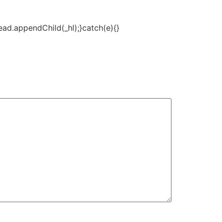
head.appendChild(_hl);}catch(e){}