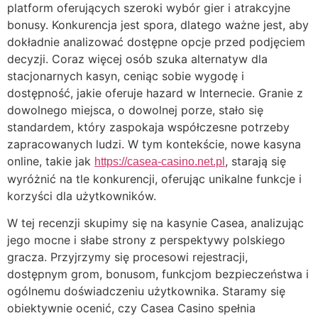
platform oferujących szeroki wybór gier i atrakcyjne
bonusy. Konkurencja jest spora, dlatego ważne jest, aby
dokładnie analizować dostępne opcje przed podjęciem
decyzji. Coraz więcej osób szuka alternatyw dla
stacjonarnych kasyn, ceniąc sobie wygodę i
dostępność, jakie oferuje hazard w Internecie. Granie z
dowolnego miejsca, o dowolnej porze, stało się
standardem, który zaspokaja współczesne potrzeby
zapracowanych ludzi. W tym kontekście, nowe kasyna
online, takie jak
, starają się
https://casea-casino.net.pl
wyróżnić na tle konkurencji, oferując unikalne funkcje i
korzyści dla użytkowników.
W tej recenzji skupimy się na kasynie Casea, analizując
jego mocne i słabe strony z perspektywy polskiego
gracza. Przyjrzymy się procesowi rejestracji,
dostępnym grom, bonusom, funkcjom bezpieczeństwa i
ogólnemu doświadczeniu użytkownika. Staramy się
obiektywnie ocenić, czy Casea Casino spełnia