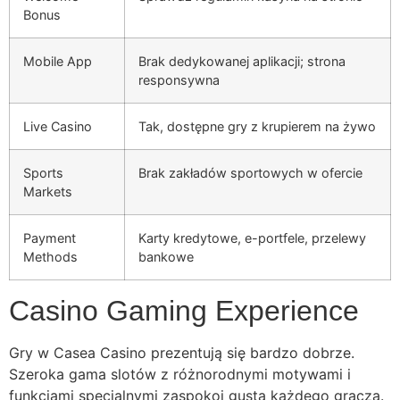
Bonus
Mobile App
Brak dedykowanej aplikacji; strona
responsywna
Live Casino
Tak, dostępne gry z krupierem na żywo
Sports
Brak zakładów sportowych w ofercie
Markets
Payment
Karty kredytowe, e-portfele, przelewy
Methods
bankowe
Casino Gaming Experience
Gry w Casea Casino prezentują się bardzo dobrze.
Szeroka gama slotów z różnorodnymi motywami i
funkcjami specjalnymi zaspokoi gusta każdego gracza.