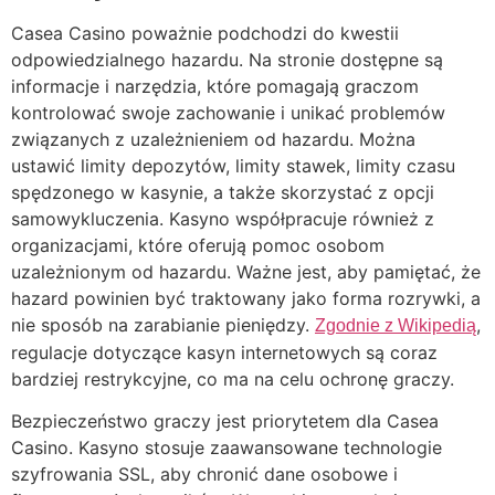
Casea Casino poważnie podchodzi do kwestii
odpowiedzialnego hazardu. Na stronie dostępne są
informacje i narzędzia, które pomagają graczom
kontrolować swoje zachowanie i unikać problemów
związanych z uzależnieniem od hazardu. Można
ustawić limity depozytów, limity stawek, limity czasu
spędzonego w kasynie, a także skorzystać z opcji
samowykluczenia. Kasyno współpracuje również z
organizacjami, które oferują pomoc osobom
uzależnionym od hazardu. Ważne jest, aby pamiętać, że
hazard powinien być traktowany jako forma rozrywki, a
nie sposób na zarabianie pieniędzy.
,
Zgodnie z Wikipedią
regulacje dotyczące kasyn internetowych są coraz
bardziej restrykcyjne, co ma na celu ochronę graczy.
Bezpieczeństwo graczy jest priorytetem dla Casea
Casino. Kasyno stosuje zaawansowane technologie
szyfrowania SSL, aby chronić dane osobowe i