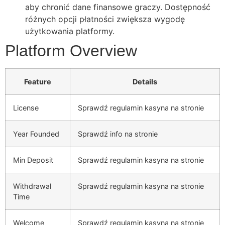
aby chronić dane finansowe graczy. Dostępność
różnych opcji płatności zwiększa wygodę
użytkowania platformy.
Platform Overview
Feature
Details
License
Sprawdź regulamin kasyna na stronie
Year Founded
Sprawdź info na stronie
Min Deposit
Sprawdź regulamin kasyna na stronie
Withdrawal
Sprawdź regulamin kasyna na stronie
Time
Welcome
Sprawdź regulamin kasyna na stronie