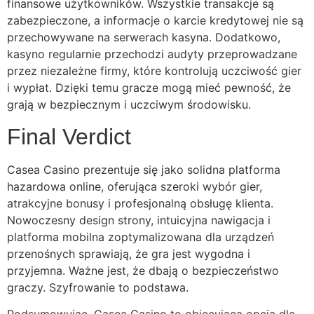
finansowe użytkowników. Wszystkie transakcje są
zabezpieczone, a informacje o karcie kredytowej nie są
przechowywane na serwerach kasyna. Dodatkowo,
kasyno regularnie przechodzi audyty przeprowadzane
przez niezależne firmy, które kontrolują uczciwość gier
i wypłat. Dzięki temu gracze mogą mieć pewność, że
grają w bezpiecznym i uczciwym środowisku.
Final Verdict
Casea Casino prezentuje się jako solidna platforma
hazardowa online, oferująca szeroki wybór gier,
atrakcyjne bonusy i profesjonalną obsługę klienta.
Nowoczesny design strony, intuicyjna nawigacja i
platforma mobilna zoptymalizowana dla urządzeń
przenośnych sprawiają, że gra jest wygodna i
przyjemna. Ważne jest, że dbają o bezpieczeństwo
graczy. Szyfrowanie to podstawa.
Podsumowując, Casea Casino to obiecująca opcja dla