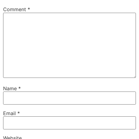
Comment
*
Name
*
Email
*
Website