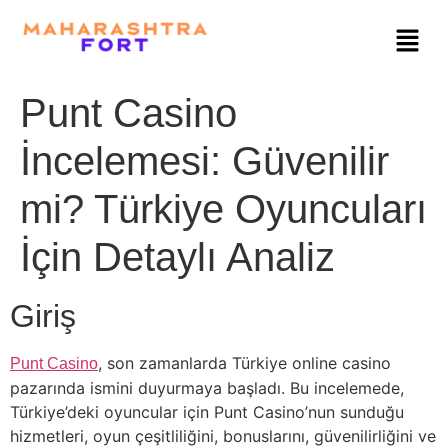
Punt Casino
İncelemesi: Güvenilir
mi? Türkiye Oyuncuları
İçin Detaylı Analiz
Giriş
, son zamanlarda Türkiye online casino
Punt Casino
pazarında ismini duyurmaya başladı. Bu incelemede,
Türkiye’deki oyuncular için Punt Casino’nun sunduğu
hizmetleri, oyun çeşitliliğini, bonuslarını, güvenilirliğini ve