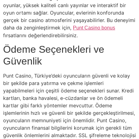
oyunlar, yüksek kaliteli canlı yayınlar ve interaktif bir
oyun ortamı sağlar. Oyuncular, evlerinin konforunda
gerçek bir casino atmosferini yaşayabilirler. Bu deneyimi
daha da zenginleştirmek için,
Punt Casino bonus
fırsatlarını değerlendirebilirsiniz.
Ödeme Seçenekleri ve
Güvenlik
Punt Casino, Türkiye’deki oyuncuların güvenli ve kolay
bir şekilde para yatırma ve çekme işlemleri
yapabilmeleri için çeşitli ödeme seçenekleri sunar. Kredi
kartları, banka havalesi, e-cüzdanlar ve ön ödemeli
kartlar gibi farklı yöntemler mevcuttur. Ödeme
işlemlerinin hızlı ve güvenli bir şekilde gerçekleştirilmesi,
oyuncuların memnuniyeti için önemlidir. Punt Casino,
oyuncuların finansal bilgilerini korumak için gerekli tüm
güvenlik önlemlerini almaktadır. SSL şifreleme teknolojisi