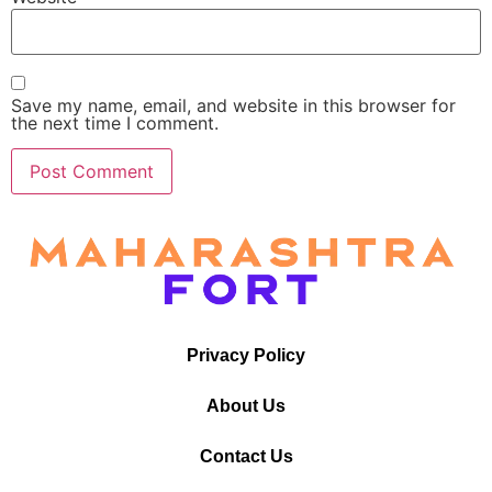
Save my name, email, and website in this browser for
the next time I comment.
Privacy Policy
About Us
Contact Us