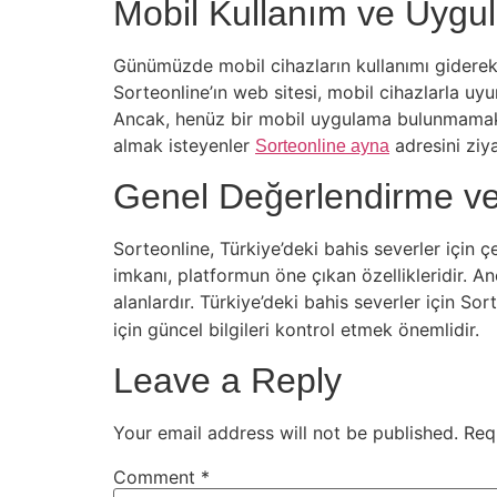
Mobil Kullanım ve Uygu
Günümüzde mobil cihazların kullanımı giderek
Sorteonline’ın web sitesi, mobil cihazlarla uyum
Ancak, henüz bir mobil uygulama bulunmamaktad
almak isteyenler
adresini ziya
Sorteonline ayna
Genel Değerlendirme v
Sorteonline, Türkiye’deki bahis severler için ç
imkanı, platformun öne çıkan özellikleridir. A
alanlardır. Türkiye’deki bahis severler için Sor
için güncel bilgileri kontrol etmek önemlidir.
Leave a Reply
Your email address will not be published.
Req
Comment
*